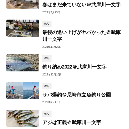
春はまだ来ていない＠武庫川一文字
2022年4月23日
釣り
最後の追い上げがヤバかった＠武庫
川一文字
2021年11月20日
釣り
釣り納め2022＠武庫川一文字
2022年12月10日
釣り
サバ爆釣＠尼崎市立魚釣り公園
2022年7月17日
釣り
アジは正義＠武庫川一文字