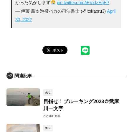
かった気がします
pic.twitter.com/iEVxIzEqFP
— 伊藤 薫＠泡盛バカの司法書士 (@itokaoru3)
April
30, 2022
関連記事
釣り
目指せ！ブルーキング2023＠武庫
川一文字
2023年11月3日
釣り