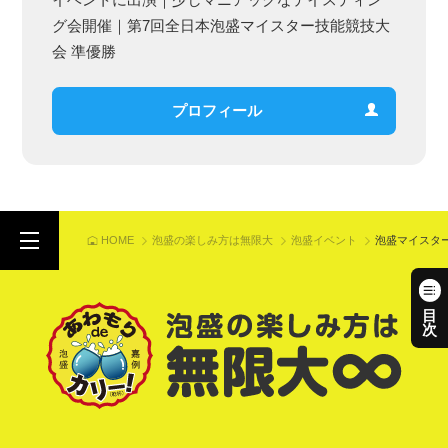
グ会開催｜第7回全日本泡盛マイスター技能競技大
会 準優勝
プロフィール
泡盛の楽しみ方は無限大
泡盛イベント
泡盛マイスタ
HOME