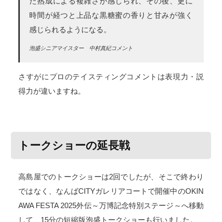
た熟成による複雑さが感じられ、その後、更に
時間が経つと上品な黒糖蜜の香りと甘みが強く
感じられるようになる。
泡盛シニアマイスター 中村真紀コメント
さすがにプロのテイスティングコメントは表現力・説
得力が違いますね。
トークショーの延長戦
高島屋でのトークショーは2回でしたが、そこで終わり
ではなく、なんばCITYガレリアコートで開催中のOKIN
AWA FESTA 2025外伝～万博記念特別ステージ～へ移動
して、15分の短縮版泡盛トークショーも行いました。