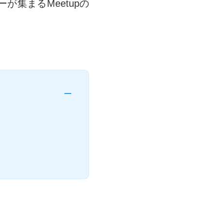
が集まるMeetupの