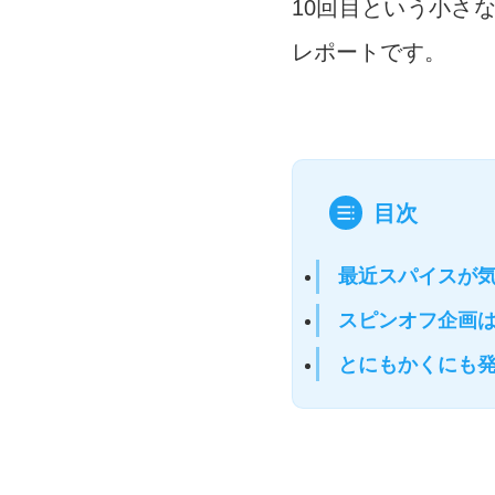
10回目という小さな
レポートです。
目次
最近スパイスが
スピンオフ企画
とにもかくにも