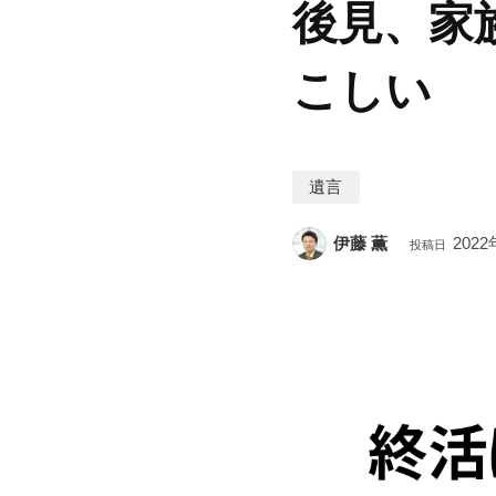
後見、家
こしい
遺言
伊藤 薫
2022
投稿日